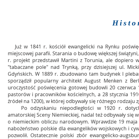
Histo
Już w 1841 r.
kościół ewangelicki na Rynku
poświęc
miejscowej parafii. Starania o budowę większej świątyn
r. projekt przedstawił Martini z Torunia, ale dopier
"tabaczane pole" nad
Trynką
, przy dzisiejszej ul. Mic
Gdyńskich. W 1889 r. zbudowano tam budynek I plebani
sporządził popularny architekt
August Menken
z Berl
uroczystość poświęcenia gotowej budowli 20 czerwca
pastorów i pracowników kościelnych, a 28 stycznia 19
źródeł na 1200), w której odbywały się różnego rodzaju
Po odzyskaniu niepodległości w 1920 r. dotychcz
amatorskiej Sceny Niemieckiej, nadal też odbywały się w
o niemieckim obliczu narodowym. Wprawdzie 19 maja 
nabożeństwo polskie dla ewangelików wojskowych i cywil
pozwolił. Ostatecznie
polski zbór ewangelicko-augsbur