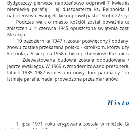
Bydgoszczy pierwsze nabożeństwo odprawił 7 kwietnia
niemiecką parafię i jej duszpasterza ks. Reinholda
nabożeństwo ewangelickie odprawił pastor Stöhr 22 styc
Podczas walk o miasto kościół został poważnie uszk
zniszczeniu. 4 czerwca 1945 opuszczona świątynia zosta
Mikołaja.
10 października 1947 r. został poświęcony i oddany 
znowu została przekazana polsko - katolikom, którzy uży
kościoła, a 9 sierpnia 1958 r. biskup chełmiński Kazimie
Zdewastowana budowla została odbudowana w 196
Jędrzejewskiego). W 1969 r. zmodernizowano prezbiteri
latach 1985–1987 wzniesiono nowy dom parafialny i zak
istnieje parafia, nadal prowadzona przez marianów.
Hist
1 lipca 1971 roku erygowana została w mieście Grud