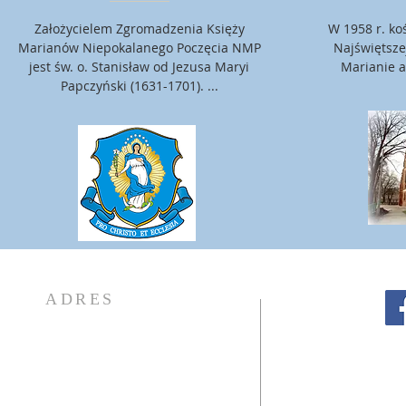
Założycielem Zgromadzenia Księży
W 1958 r. ko
Marianów Niepokalanego Poczęcia NMP
Najświętsze
jest św. o. Stanisław od Jezusa Maryi
Marianie a
Papczyński (1631-1701). ...
ADRES
Parafia Rzym-Kat.
p.w. Niepokalanego Serca NMP
Ul. Mickiewicza 43